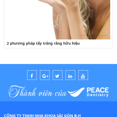
2 phương pháp tẩy trắng răng hữu hiệu
CÔNG TY TNHH NHA KHOA SÀI GÒN B.H