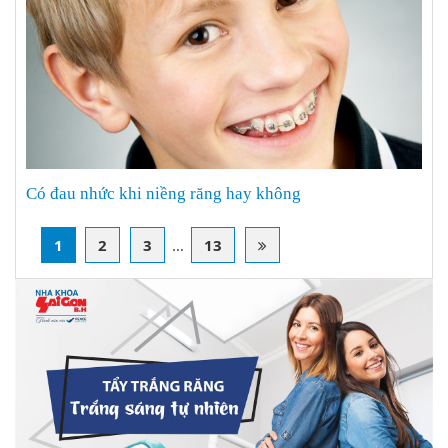
Có đau nhức khi niềng răng hay không
1
2
3
…
13