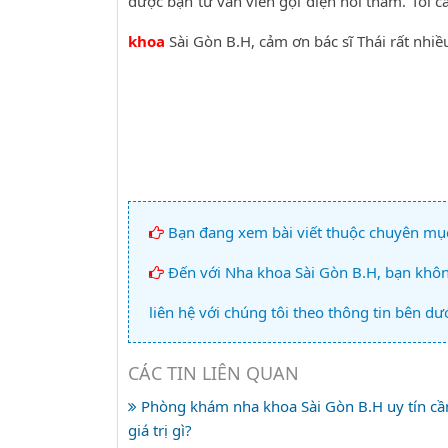
được bạn tư vấn viên gọi điện hỏi thăm. Tôi
khoa
Sài Gòn B.H, cảm ơn bác sĩ Thái rất nhiề
Bạn đang xem bài viết thuộc chuyên mụ
Đến với Nha khoa Sài Gòn B.H, bạn không
liên hệ với chúng tôi theo thông tin bên dướ
CÁC TIN LIÊN QUAN
Phòng khám nha khoa Sài Gòn B.H uy tín c
giá trị gì?