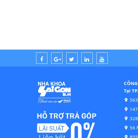
CÔNG 
Tại TP
563
147 
328
56 N
855