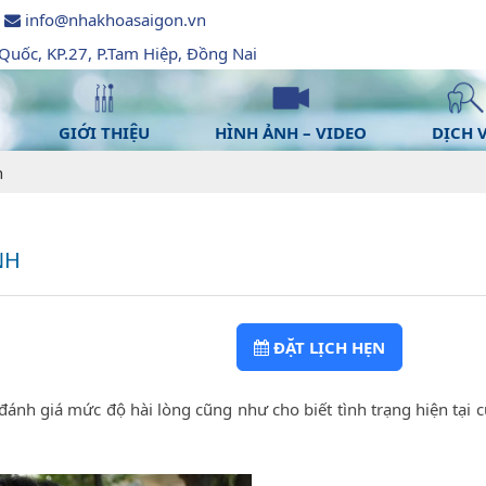
info@nhakhoasaigon.vn
uốc, KP.27, P.Tam Hiệp, Đồng Nai
GIỚI THIỆU
HÌNH ẢNH – VIDEO
DỊCH 
h
NH
ĐẶT LỊCH HẸN
nh giá mức độ hài lòng cũng như cho biết tình trạng hiện tại c