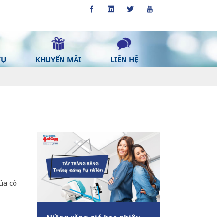
VỤ
KHUYẾN MÃI
LIÊN HỆ
ủa cô
Niềng răng giá bao nhiêu