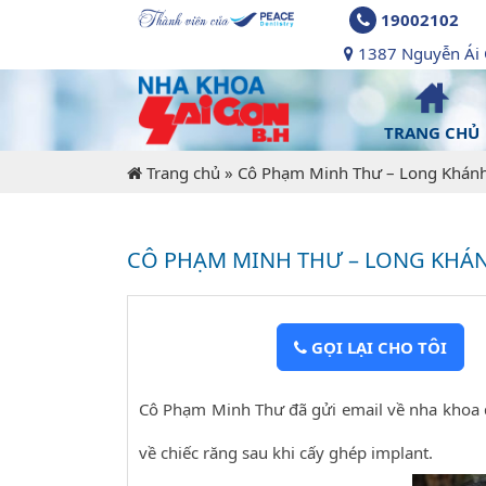
19002102
1387 Nguyễn Ái Q
TRANG CHỦ
Trang chủ
»
Cô Phạm Minh Thư – Long Khán
CÔ PHẠM MINH THƯ – LONG KHÁ
GỌI LẠI CHO TÔI
Cô Phạm Minh Thư đã gửi email về nha khoa đá
về chiếc răng sau khi cấy ghép implant.