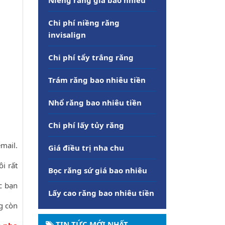
Chi phí niềng răng
invisalign
Chi phí tẩy trắng răng
Trám răng bao nhiêu tiền
Nhổ răng bao nhiêu tiền
Chi phí lấy tủy răng
email.
Giá điều trị nha chu
ôi rất
Bọc răng sứ giá bao nhiêu
c bạn
Lấy cao răng bao nhiêu tiền
ng còn
TIN TỨC MỚI NHẤT