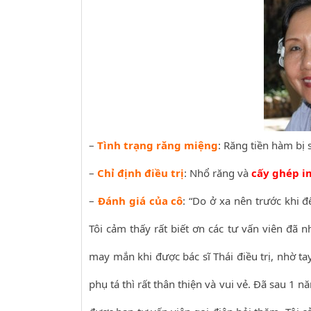
–
Tình trạng răng miệng
: Răng tiền hàm bị
–
Chỉ định điều trị
: Nhổ răng và
cấy ghép i
–
Đánh giá của cô
: “Do ở xa nên trước khi đế
Tôi cảm thấy rất biết ơn các tư vấn viên đã nh
may mắn khi được bác sĩ Thái điều trị, nhờ ta
phụ tá thì rất thân thiện và vui vẻ. Đã sau 1 