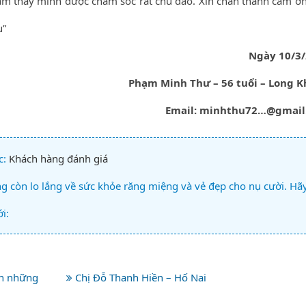
 cảm thấy mình được chăm sóc rất chu đáo. Xin chân thành cảm ơ
u”
Ngày 10/3
Phạm Minh Thư – 56 tuổi – Long 
Email: minhthu72…@gmail
c:
Khách hàng đánh giá
 còn lo lắng về sức khỏe răng miệng và vẻ đẹp cho nụ cười. Hã
i:
ần những
Chị Đỗ Thanh Hiền – Hố Nai