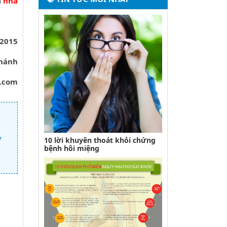
n
nha
/2015
Khánh
.com
y
10 lời khuyên thoát khỏi chứng
bệnh hôi miệng