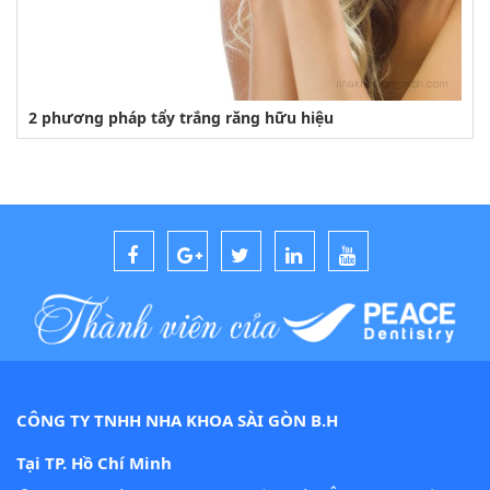
2 phương pháp tẩy trắng răng hữu hiệu
CÔNG TY TNHH NHA KHOA SÀI GÒN B.H
Tại TP. Hồ Chí Minh