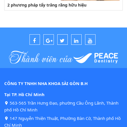
2 phương pháp tẩy trắng răng hữu hiệu
CÔNG TY TNHH NHA KHOA SÀI GÒN B.H
Tại TP. Hồ Chí Minh
563-565 Trần Hưng Đạo, phường Cầu Ông Lãnh, Thành
phố Hồ Chí Minh
147 Nguyễn Thiện Thuật, Phường Bàn Cờ, Thành phố Hồ
Chí Minh