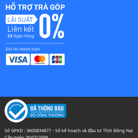
Số GPKD : 3600834877 - Sở kế hoạch và đầu tư Tỉnh Đồng Nai
Cấp ngày 26/07/2006