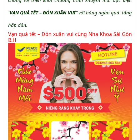
chúng tôi triển khai chương trình khuyến mãi đặc biệt:
“
VẠN QUÀ TẾT – ĐÓN XUÂN VUI
” với hàng ngàn quà tặng
hấp dẫn.
Vạn quà tết – Đón xuân vui cùng Nha Khoa Sài Gòn
B.H