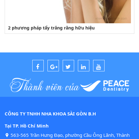
2 phương pháp tẩy trắng răng hữu hiệu
CÔNG TY TNHH NHA KHOA SÀI GÒN B.H
Tại TP. Hồ Chí Minh
563-565 Trần Hưng Đạo, phường Cầu Ông Lãnh, Thành