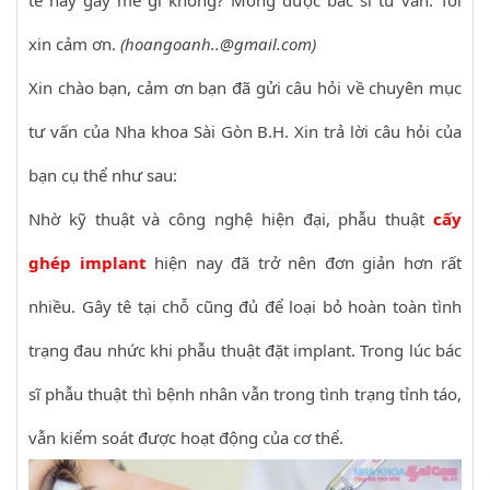
tê hay gây mê gì không? Mong được bác sĩ tư vấn. Tôi
xin cảm ơn.
(hoangoanh..@gmail.com)
Xin chào bạn, cảm ơn bạn đã gửi câu hỏi về chuyên mục
tư vấn của Nha khoa Sài Gòn B.H. Xin trả lời câu hỏi của
bạn cụ thể như sau:
Nhờ kỹ thuật và công nghệ hiện đại, phẫu thuật
cấy
ghép implant
hiện nay đã trở nên đơn giản hơn rất
nhiều. Gây tê tại chỗ cũng đủ để loại bỏ hoàn toàn tình
trạng đau nhức khi phẫu thuật đặt implant. Trong lúc bác
sĩ phẫu thuật thì bệnh nhân vẫn trong tình trạng tỉnh táo,
vẫn kiểm soát được hoạt động của cơ thể.