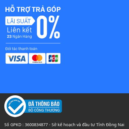
Số GPKD : 3600834877 - Sở kế hoạch và đầu tư Tỉnh Đồng Nai