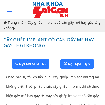
Trang chủ
»
Cấy ghép implant có cần gây mê hay gây tê gì
không?
CẤY GHÉP IMPLANT CÓ CẦN GÂY MÊ HAY
GÂY TÊ GÌ KHÔNG?
GỌI LẠI CHO TÔI
ĐẶT LỊCH HẸN
Chào bác sĩ, tôi chuẩn bị đi cấy ghép implant nhưng lại
không biết là với phẫu thuật cấy ghép implant thì sẽ thực
hiện gây mê hay gây tê. Vậy cấy ghép implant có cần gây