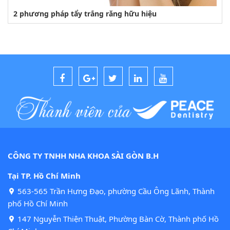
2 phương pháp tẩy trắng răng hữu hiệu
CÔNG TY TNHH NHA KHOA SÀI GÒN B.H
Tại TP. Hồ Chí Minh
563-565 Trần Hưng Đạo, phường Cầu Ông Lãnh, Thành
phố Hồ Chí Minh
147 Nguyễn Thiện Thuật, Phường Bàn Cờ, Thành phố Hồ