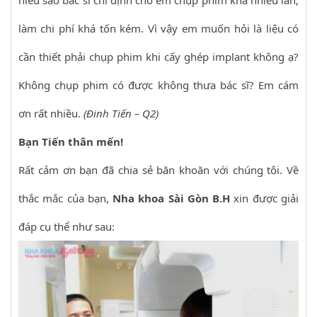
hiểu sao bác sĩ chỉ định cho em chụp phim khá nhiều lần,
làm chi phí khá tốn kém. Vì vậy em muốn hỏi là liệu có
cần thiết phải chụp phim khi cấy ghép implant không ạ?
Không chụp phim có được không thưa bác sĩ? Em cám
ơn rất nhiều.
(Đinh Tiến – Q2)
Bạn Tiến thân mến!
Rất cảm ơn bạn đã chia sẻ băn khoăn với chúng tôi. Về
thắc mắc của bạn,
Nha khoa Sài Gòn B.H
xin được giải
đáp cụ thể như sau: