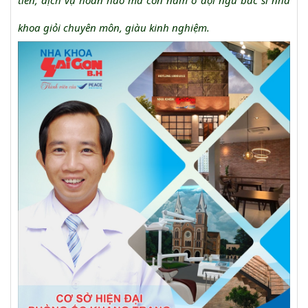
tiến, dịch vụ hoàn hảo mà còn nằm ở đội ngũ bác sĩ nha
khoa giỏi chuyên môn, giàu kinh nghiệm.