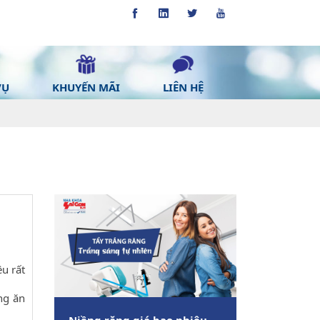
VỤ
KHUYẾN MÃI
LIÊN HỆ
u rất
ng ăn
Niềng răng giá bao nhiêu