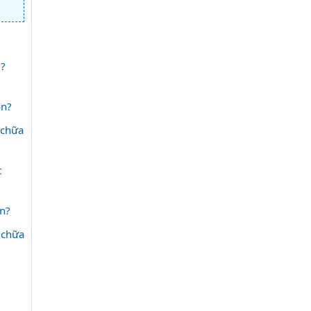
?
ôn?
 chữa
t
ền?
 chữa