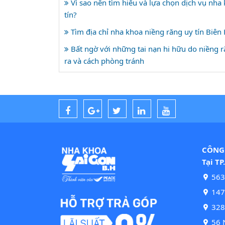
Vì sao nên tìm hiểu và lựa chọn dịch vụ nha
tín?
Tìm địa chỉ nha khoa niềng răng uy tín Biên
Bất ngờ với những tai nạn hi hữu do niềng 
ra và cách phòng tránh
CÔNG 
Tại TP
563
147 
328
56 N