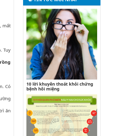
, mất
. Tuy
trồng
10 lời khuyên thoát khỏi chứng
m. Có
bệnh hôi miệng
hường
rì ăn