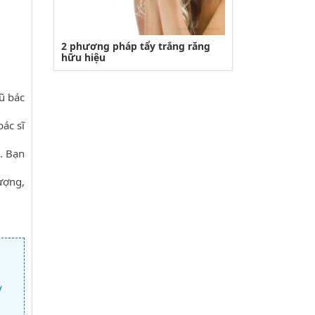
2 phương pháp tẩy trắng răng
hữu hiệu
gũ bác
ác sĩ
. Bạn
ượng,
y