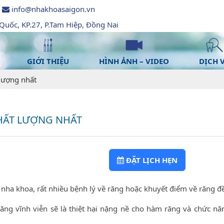
info@nhakhoasaigon.vn
uốc, KP.27, P.Tam Hiệp, Đồng Nai
GIỚI THIỆU
HÌNH ẢNH – VIDEO
DỊCH 
 lượng nhất
CHẤT LƯỢNG NHẤT
ĐẶT LỊCH HẸN
ha khoa, rất nhiều bệnh lý về răng hoặc khuyết điểm về răng đề
răng vĩnh viễn sẽ là thiệt hại nặng nề cho hàm răng và chức nă