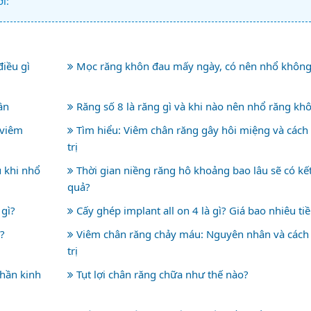
i:
iều gì
Mọc răng khôn đau mấy ngày, có nên nhổ không
ần
Răng số 8 là răng gì và khi nào nên nhổ răng kh
 viêm
Tìm hiểu: Viêm chân răng gây hôi miệng và cách
trị
 khi nhổ
Thời gian niềng răng hô khoảng bao lâu sẽ có kế
quả?
 gì?
Cấy ghép implant all on 4 là gì? Giá bao nhiêu ti
?
Viêm chân răng chảy máu: Nguyên nhân và cách
trị
hần kinh
Tụt lợi chân răng chữa như thế nào?