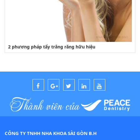
2 phương pháp tẩy trắng răng hữu hiệu
CÔNG TY TNHH NHA KHOA SÀI GÒN B.H