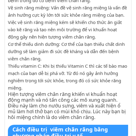
bệnh trong đó có bệnh viêm chân răng.
Vệ sinh răng miệng: Vấn đề vệ sinh răng miệng là vấn đề
ảnh hưởng cực kỳ lớn tới sức khỏe răng miệng của bạn.
Việc vệ sinh răng miệng kém sẽ khiến cho thức ăn giắt
vào kẽ răng và tạo nên môi trường để vi khuẩn hoạt
động gây nên hiện tượng viêm chân răng.
Cơ thể thiếu dinh dưỡng: Cơ thể của bạn thiếu chất dinh
dưỡng sẽ làm giảm đi sức đề kháng và dẫn đến bệnh
viêm chân răng.
Thiếu vitamin C: Khi bị thiếu Vitamin C thì các tế bào mao
mạch của bạn dễ bị phá vỡ. Từ đó nó gây ảnh hưởng
nghiêm trọng tới sức khỏe, trong đó có sức khỏe răng
miệng.
Hiện tượng viêm chân răng khiến vi khuẩn hoạt
động mạnh và nó tấn công các mô xung quanh.
Điều này làm cho nướu sưng, viêm và xuất hiện ổ
mủ làm hơi thở bạn có mùi khó chịu. Lúc này bạn bị
hôi miệng chính là do viêm chân răng.
Cách điều trị viêm chân răng bằng
phương pháp điều trị y tế