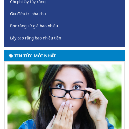
Chi phí lấy tủy răng
Giá điều trị nha chu
Bọc răng sứ giá bao nhiêu
Lấy cao răng bao nhiêu tiền
TIN TỨC MỚI NHẤT