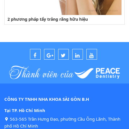
2 phương pháp tẩy trắng răng hữu hiệu
CÔNG TY TNHH NHA KHOA SÀI GÒN B.H
Tại TP. Hồ Chí Minh
563-565 Trần Hưng Đạo, phường Cầu Ông Lãnh, Thành
phố Hồ Chí Minh