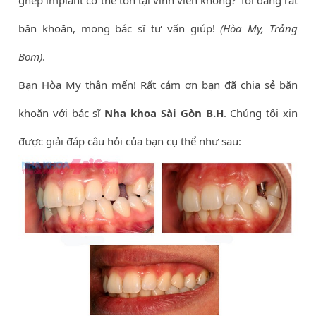
ghép implant có thể tồn tại vĩnh viễn không? Tôi đang rất
băn khoăn, mong bác sĩ tư vấn giúp!
(Hòa My, Trảng
Bom)
.
Bạn Hòa My thân mến! Rất cám ơn bạn đã chia sẻ băn
khoăn với bác sĩ
Nha khoa Sài Gòn B.H
. Chúng tôi xin
được giải đáp câu hỏi của bạn cụ thể như sau: