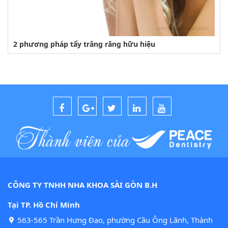
2 phương pháp tẩy trắng răng hữu hiệu
CÔNG TY TNHH NHA KHOA SÀI GÒN B.H
Tại TP. Hồ Chí Minh
563-565 Trần Hưng Đạo, phường Cầu Ông Lãnh, Thành