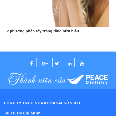
2 phương pháp tẩy trắng răng hữu hiệu
CÔNG TY TNHH NHA KHOA SÀI GÒN B.H
Tại TP. Hồ Chí Minh