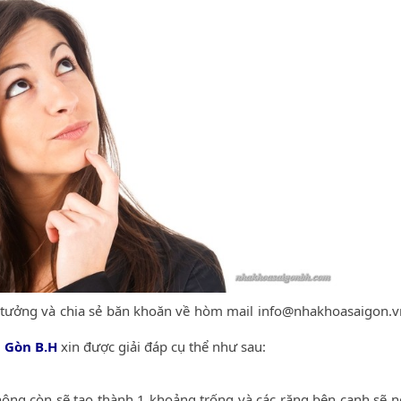
 tưởng và chia sẻ băn khoăn về hòm mail info@nhakhoasaigon.v
 Gòn B.H
xin được giải đáp cụ thể như sau:
hông còn sẽ tạo thành 1 khoảng trống và các răng bên cạnh sẽ n