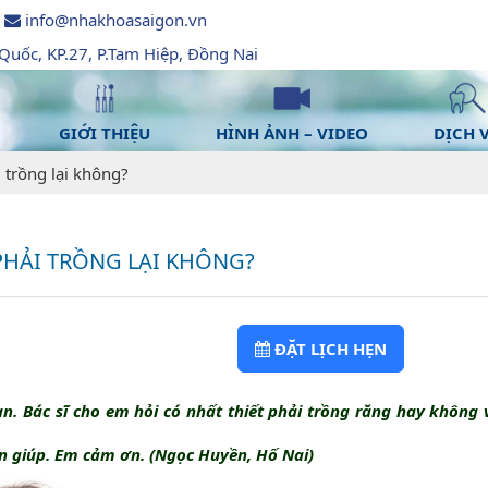
info@nhakhoasaigon.vn
uốc, KP.27, P.Tam Hiệp, Đồng Nai
GIỚI THIỆU
HÌNH ẢNH – VIDEO
DỊCH 
i trồng lại không?
 PHẢI TRỒNG LẠI KHÔNG?
ĐẶT LỊCH HẸN
ạn. Bác sĩ cho em hỏi có nhất thiết phải trồng răng hay không 
ấn giúp. Em cảm ơn. (Ngọc Huyền, Hố Nai)