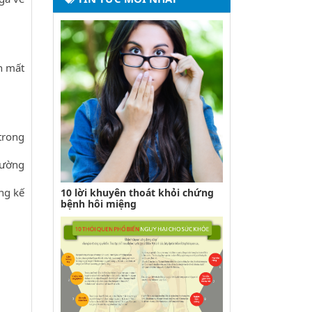
n mất
trong
trường
ng kế
10 lời khuyên thoát khỏi chứng
bệnh hôi miệng