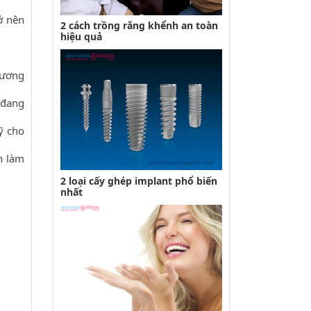
ở nên
2 cách trồng răng khểnh an toàn
hiệu quả
hương
 đang
ỹ cho
h làm
2 loại cấy ghép implant phổ biến
nhất