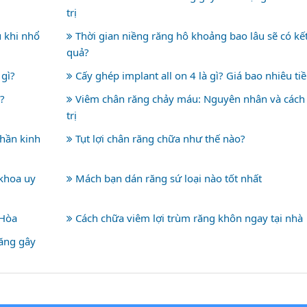
trị
 khi nhổ
Thời gian niềng răng hô khoảng bao lâu sẽ có kế
quả?
 gì?
Cấy ghép implant all on 4 là gì? Giá bao nhiêu ti
?
Viêm chân răng chảy máu: Nguyên nhân và cách
trị
hần kinh
Tụt lợi chân răng chữa như thế nào?
 khoa uy
Mách bạn dán răng sứ loại nào tốt nhất
 Hòa
Cách chữa viêm lợi trùm răng khôn ngay tại nhà
răng gây