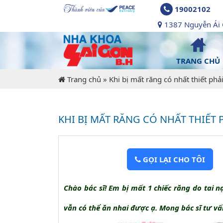
19002102
1387 Nguyễn Ái Q
TRANG CHỦ
Trang chủ
»
Khi bị mất răng có nhất thiết phả
KHI BỊ MẤT RĂNG CÓ NHẤT THIẾT
GỌI LẠI CHO TÔI
Chào bác sĩ! Em bị mất 1 chiếc răng do tai n
vẫn có thể ăn nhai được ạ. Mong bác sĩ tư v