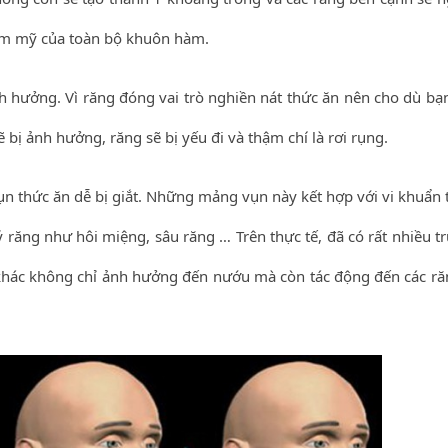
hẩm mỹ của toàn bộ khuôn hàm.
nh hưởng. Vì răng đóng vai trò nghiền nát thức ăn nên cho dù bạ
 bị ảnh hưởng, răng sẽ bị yếu đi và thậm chí là rơi rụng.
n thức ăn dễ bị giắt. Những mảng vụn này kết hợp với vi khuẩn 
lý răng như hôi miệng, sâu răng … Trên thực tế, đã có rất nhiều 
 khác không chỉ ảnh hưởng đến nướu mà còn tác động đến các ră