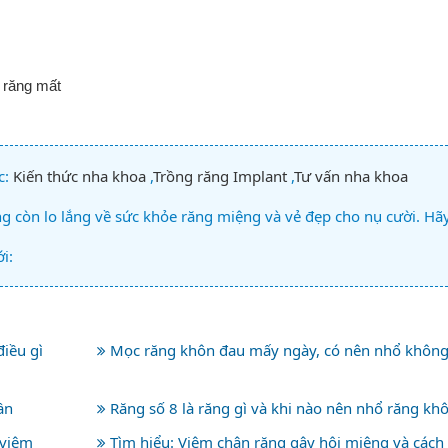
ế răng mất
c:
Kiến thức nha khoa
,
Trồng răng Implant
,
Tư vấn nha khoa
 còn lo lắng về sức khỏe răng miệng và vẻ đẹp cho nụ cười. Hã
i:
iều gì
Mọc răng khôn đau mấy ngày, có nên nhổ không
ần
Răng số 8 là răng gì và khi nào nên nhổ răng kh
 viêm
Tìm hiểu: Viêm chân răng gây hôi miệng và cách