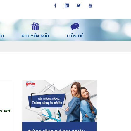
VỤ
KHUYẾN MÃI
LIÊN HỆ
vì em
Niềng răng giá bao nhiêu