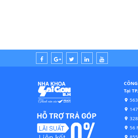
CÔNG 
Tại TP
563
147 
328
56 N
855