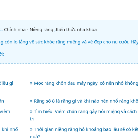
c:
Chỉnh nha - Niềng răng
,
Kiến thức nha khoa
 còn lo lắng về sức khỏe răng miệng và vẻ đẹp cho nụ cười. Hã
i:
iều gì
Mọc răng khôn đau mấy ngày, có nên nhổ không
ần
Răng số 8 là răng gì và khi nào nên nhổ răng kh
 viêm
Tìm hiểu: Viêm chân răng gây hôi miệng và cách
trị
 khi nhổ
Thời gian niềng răng hô khoảng bao lâu sẽ có kế
quả?