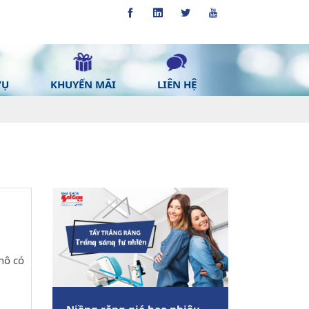
VỤ
KHUYẾN MÃI
LIÊN HỆ
hô có
Niềng răng giá bao nhiêu