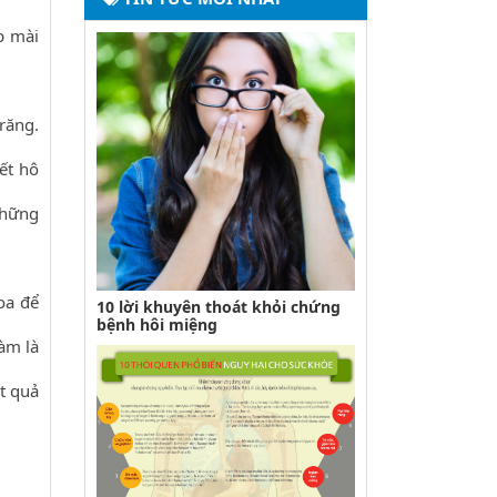
p mài
răng.
ết hô
những
oa để
10 lời khuyên thoát khỏi chứng
bệnh hôi miệng
àm là
ết quả