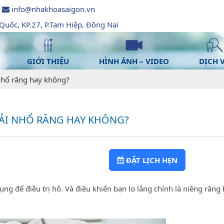
info@nhakhoasaigon.vn
uốc, KP.27, P.Tam Hiệp, Đồng Nai
GIỚI THIỆU
HÌNH ẢNH – VIDEO
DỊCH 
nhổ răng hay không?
ẢI NHỔ RĂNG HAY KHÔNG?
ĐẶT LỊCH HẸN
 để điều trị hô. Và điều khiến bạn lo lắng chính là niềng răng 