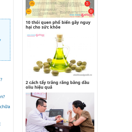
10 thói quen phổ biến gây nguy
hại cho sức khỏe
y
?
2 cách tẩy trắng răng bằng dầu
oliu hiệu quả
ôn?
 chữa
t