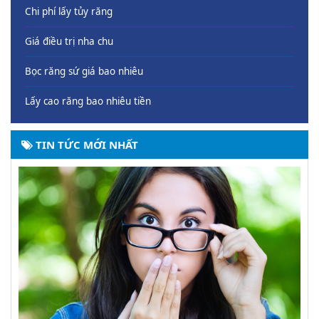
Chi phí lấy tủy răng
Giá điều trị nha chu
Bọc răng sứ giá bao nhiêu
Lấy cao răng bao nhiêu tiền
TIN TỨC MỚI NHẤT