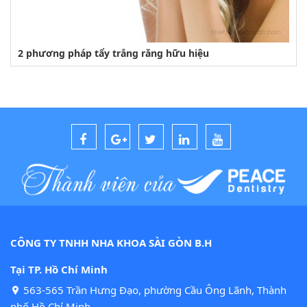
2 phương pháp tẩy trắng răng hữu hiệu
CÔNG TY TNHH NHA KHOA SÀI GÒN B.H
Tại TP. Hồ Chí Minh
563-565 Trần Hưng Đạo, phường Cầu Ông Lãnh, Thành
phố Hồ Chí Minh