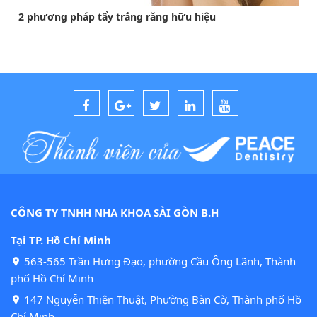
2 phương pháp tẩy trắng răng hữu hiệu
CÔNG TY TNHH NHA KHOA SÀI GÒN B.H
Tại TP. Hồ Chí Minh
563-565 Trần Hưng Đạo, phường Cầu Ông Lãnh, Thành
phố Hồ Chí Minh
147 Nguyễn Thiện Thuật, Phường Bàn Cờ, Thành phố Hồ
Chí Minh