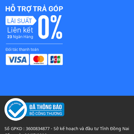
Số GPKD : 3600834877 - Sở kế hoạch và đầu tư Tỉnh Đồng Nai