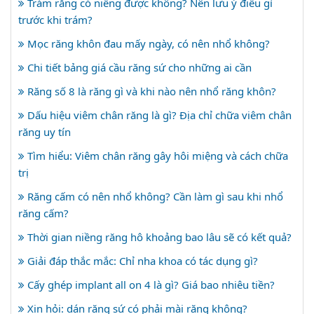
Trám răng có niềng được không? Nên lưu ý điều gì
trước khi trám?
Mọc răng khôn đau mấy ngày, có nên nhổ không?
Chi tiết bảng giá cầu răng sứ cho những ai cần
Răng số 8 là răng gì và khi nào nên nhổ răng khôn?
Dấu hiệu viêm chân răng là gì? Địa chỉ chữa viêm chân
răng uy tín
Tìm hiểu: Viêm chân răng gây hôi miệng và cách chữa
trị
Răng cấm có nên nhổ không? Cần làm gì sau khi nhổ
răng cấm?
Thời gian niềng răng hô khoảng bao lâu sẽ có kết quả?
Giải đáp thắc mắc: Chỉ nha khoa có tác dụng gì?
Cấy ghép implant all on 4 là gì? Giá bao nhiêu tiền?
Xin hỏi: dán răng sứ có phải mài răng không?