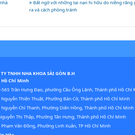
 nhà
Bất ngờ với những tai nạn hi hữu do niềng răng 
ra và cách phòng tránh
TY TNHH NHA KHOA SÀI GÒN B.H
. Hồ Chí Minh
-565 Trần Hưng Đạo, phường Cầu Ông Lãnh, Thành phố Hồ Chí 
Nguyễn Thiện Thuật, Phường Bàn Cờ, Thành phố Hồ Chí Minh
 Nguyễn Chí Thanh, Phường Diên Hồng, Thành phố Hồ Chí Minh
guyễn Thị Thập, Phường Tân Hưng, Thành phố Hồ Chí Minh
 Phạm Văn Đồng, Phường Linh Xuân, TP Hồ Chí Minh
iên Hòa