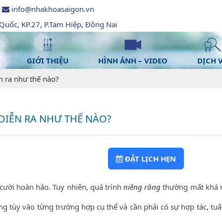
info@nhakhoasaigon.vn
uốc, KP.27, P.Tam Hiệp, Đồng Nai
GIỚI THIỆU
HÌNH ẢNH – VIDEO
DỊCH 
n ra như thế nào?
DIỄN RA NHƯ THẾ NÀO?
ĐẶT LỊCH HẸN
cười hoàn hảo. Tuy nhiên, quá trình
niềng răng
thường mất khá 
áng tùy vào từng trường hợp cụ thể và cần phải có sự hợp tác, tu