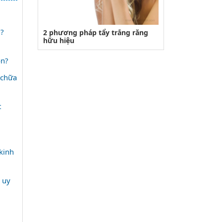
?
2 phương pháp tẩy trắng răng
hữu hiệu
ôn?
 chữa
t
kinh
 uy