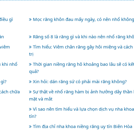
iều gì
Mọc răng khôn đau mấy ngày, có nên nhổ không
ần
Răng số 8 là răng gì và khi nào nên nhổ răng kh
 viêm
Tìm hiểu: Viêm chân răng gây hôi miệng và cách
trị
 khi nhổ
Thời gian niềng răng hô khoảng bao lâu sẽ có kế
quả?
 gì?
Xin hỏi: dán răng sứ có phải mài răng không?
cách chữa
Sự thật về nhổ răng hàm bị ảnh hưởng dây thần 
mặt và mắt
Vì sao nên tìm hiểu và lựa chọn dịch vụ nha khoa
tín?
Tìm địa chỉ nha khoa niềng răng uy tín Biên Hòa