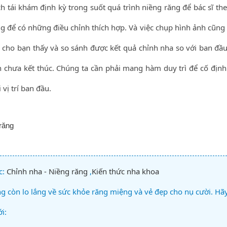
ch tái khám định kỳ trong suốt quá trình niềng răng để bác sĩ th
ng để có những điều chỉnh thích hợp. Và việc chụp hình ảnh cũng
ể cho bạn thấy và so sánh được kết quả chỉnh nha so với ban đầu
n chưa kết thúc. Chúng ta cần phải mang hàm duy trì để cố định v
vị trí ban đầu.
răng
c:
Chỉnh nha - Niềng răng
,
Kiến thức nha khoa
 còn lo lắng về sức khỏe răng miệng và vẻ đẹp cho nụ cười. Hã
i: