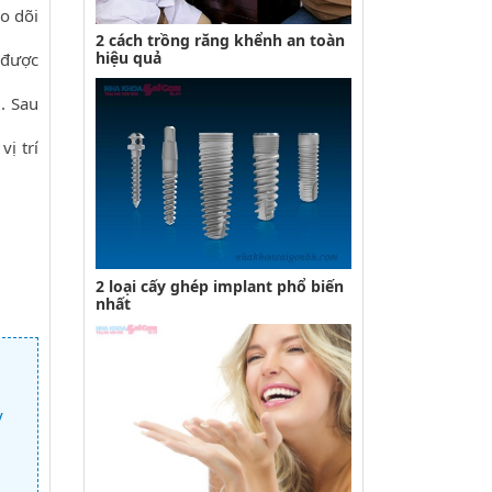
eo dõi
2 cách trồng răng khểnh an toàn
hiệu quả
 được
. Sau
ị trí
2 loại cấy ghép implant phổ biến
nhất
y