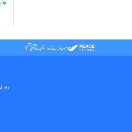
gây
Minh