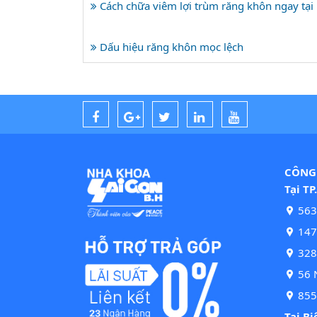
Cách chữa viêm lợi trùm răng khôn ngay tại
Dấu hiệu răng khôn mọc lệch
CÔNG 
Tại TP
563
147 
328
56 N
855
Tại B