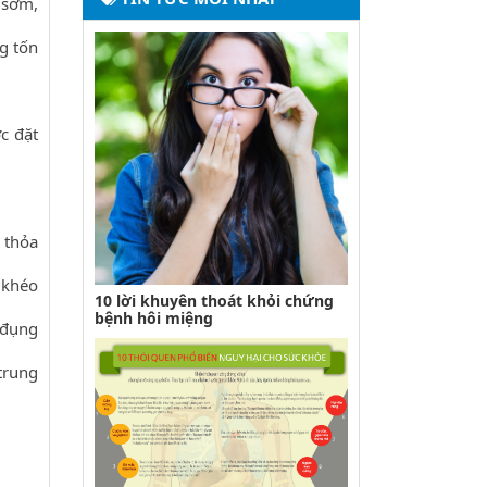
 sớm,
g tốn
c đặt
 thỏa
 khéo
10 lời khuyên thoát khỏi chứng
bệnh hôi miệng
 đụng
 trung