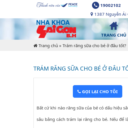
19002102
1387 Nguyễn Ái Q
TRANG CHỦ
Trang chủ
»
Trám răng sữa cho bé ở đâu tốt?
TRÁM RĂNG SỮA CHO BÉ Ở ĐÂU T
GỌI LẠI CHO TÔI
Bất cứ khi nào răng sữa của bé có dấu hiệu sâ
sâu bằng cách trám lại răng cho bé. Nếu để 