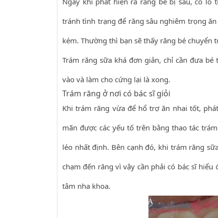
Ngay khi phát hiện ra răng bé bị sâu, có lỗ
tránh tình trạng để răng sâu nghiêm trọng ăn 
kém. Thường thì bạn sẽ thấy răng bé chuyển t
Trám răng sữa khá đơn giản, chỉ cần đưa bé t
vào và làm cho cứng lại là xong.
Trám răng ở nơi có bác sĩ giỏi
Khi trám răng vừa để hổ trợ ăn nhai tốt, phát
mãn được các yếu tố trên bằng thao tác trám t
léo nhất định. Bên cạnh đó, khi trám răng sữa
chạm đến răng vì vậy cần phải có bác sĩ hiểu 
tâm nha khoa.