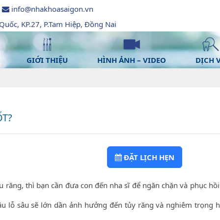
info@nhakhoasaigon.vn
uốc, KP.27, P.Tam Hiệp, Đồng Nai
GIỚI THIỆU
HÌNH ẢNH – VIDEO
DỊCH 
ỐT?
ĐẶT LỊCH HẸN
u răng, thì bạn cần đưa con đến nha sĩ để ngăn chặn và phục hồi
lâu lỗ sâu sẽ lớn dần ảnh hưởng đến tủy răng và nghiêm trọng h