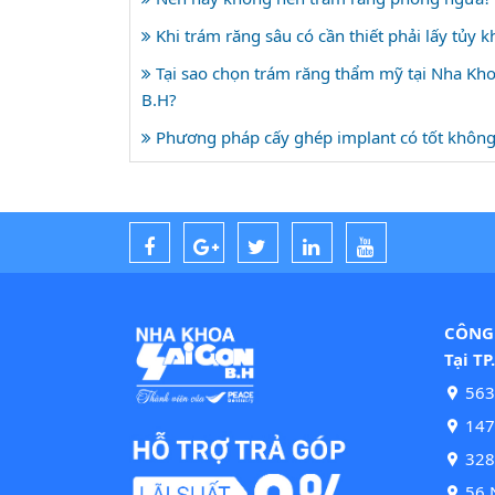
Khi trám răng sâu có cần thiết phải lấy tủy 
Tại sao chọn trám răng thẩm mỹ tại Nha Kho
B.H?
Phương pháp cấy ghép implant có tốt khôn
CÔNG 
Tại TP
563
147 
328
56 N