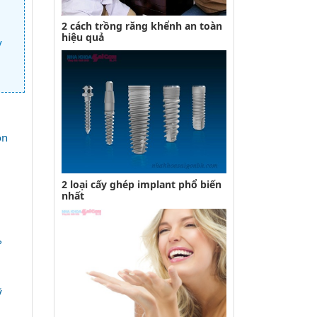
2 cách trồng răng khểnh an toàn
hiệu quả
y
òn
2 loại cấy ghép implant phổ biến
nhất
?
ỹ