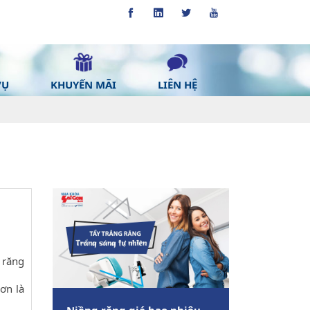
VỤ
KHUYẾN MÃI
LIÊN HỆ
 răng
ơn là
Niềng răng giá bao nhiêu