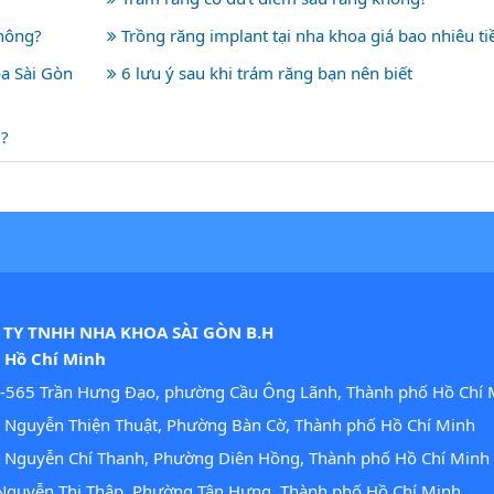
không?
Trồng răng implant tại nha khoa giá bao nhiêu ti
a Sài Gòn
6 lưu ý sau khi trám răng bạn nên biết
g?
TY TNHH NHA KHOA SÀI GÒN B.H
. Hồ Chí Minh
-565 Trần Hưng Đạo, phường Cầu Ông Lãnh, Thành phố Hồ Chí 
Nguyễn Thiện Thuật, Phường Bàn Cờ, Thành phố Hồ Chí Minh
 Nguyễn Chí Thanh, Phường Diên Hồng, Thành phố Hồ Chí Minh
guyễn Thị Thập, Phường Tân Hưng, Thành phố Hồ Chí Minh