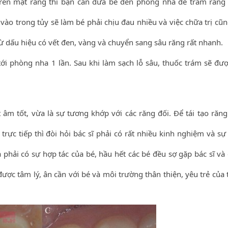
 trên mặt răng thì bạn cần đưa bé đến phòng nha để trám răng
vào trong tủy sẽ làm bé phải chịu đau nhiều và việc chữa trị cũn
ừ dấu hiệu có vết đen, vàng và chuyển sang sâu răng rất nhanh.
ới phòng nha 1 lần. Sau khi làm sạch lỗ sâu, thuốc trám sẽ đượ
 âm tốt, vừa là sự tương khớp với các răng đối. Để tái tạo răng
rực tiếp thì đòi hỏi bác sĩ phải có rất nhiều kinh nghiệm và sự
 phải có sự hợp tác của bé, hầu hết các bé đều sợ gặp bác sĩ và
được tâm lý, ân cần với bé và môi trường thân thiện, yêu trẻ của