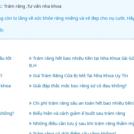
c:
Trám răng
,
Tư vấn nha khoa
 còn lo lắng về sức khỏe răng miệng và vẻ đẹp cho nụ cười. Hã
i:
âu tốt
Trám răng hết bao nhiêu tiền tại Nha Khoa Sài G
B.H
t?
Giá Trám Răng Cửa Bị Mẻ Tại Nha Khoa Uy Tín
a khoa
Giải đáp thắc mắc bọc răng sứ có đau không?
Chi phí trám răng sâu an toàn hết bao nhiêu tiền
 không?
Biểu hiện và cách giảm ê buốt sau trám răng
Những điều cần lưu ý sau khi trám răng thẩm m
Trám răng có dứt điểm sâu răng không?