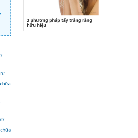
y
2 phương pháp tẩy trắng răng
hữu hiệu
?
ôn?
 chữa
t
ền?
 chữa