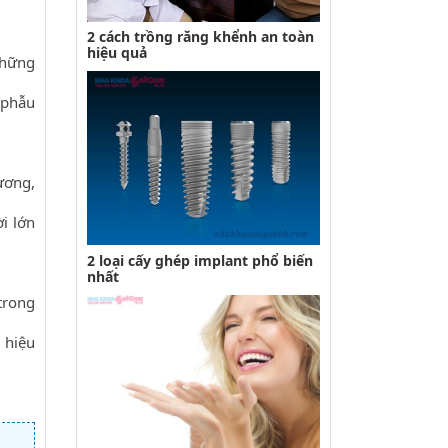
2 cách trồng răng khểnh an toàn
hiệu quả
những
 phẫu
ương,
i lớn
2 loại cấy ghép implant phổ biến
nhất
trong
 hiệu