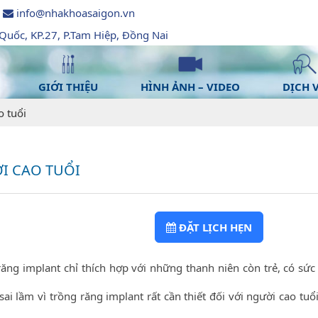
info@nhakhoasaigon.vn
uốc, KP.27, P.Tam Hiệp, Đồng Nai
GIỚI THIỆU
HÌNH ẢNH – VIDEO
DỊCH 
o tuổi
I CAO TUỔI
ĐẶT LỊCH HẸN
ăng implant chỉ thích hợp với những thanh niên còn trẻ, có sức
i lầm vì trồng răng implant rất cần thiết đối với người cao tuổi,