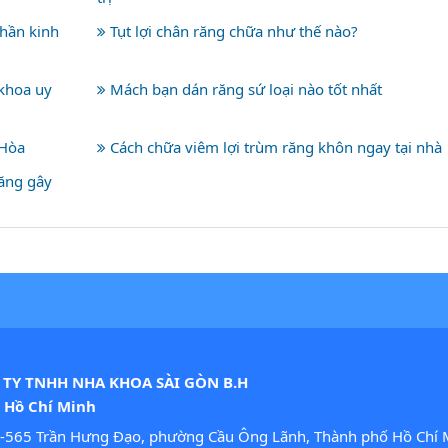
hần kinh
Tụt lợi chân răng chữa như thế nào?
 khoa uy
Mách bạn dán răng sứ loại nào tốt nhất
 Hòa
Cách chữa viêm lợi trùm răng khôn ngay tại nhà
răng gây
TY TNHH NHA KHOA SÀI GÒN B.H
. Hồ Chí Minh
-565 Trần Hưng Đạo, phường Cầu Ông Lãnh, Thành phố Hồ Chí 