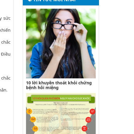
y sức
khiến
 chắc
 Điều
 chắc
10 lời khuyên thoát khỏi chứng
bệnh hôi miệng
hân.