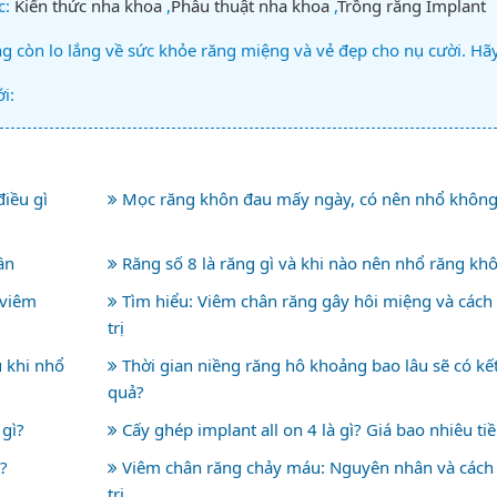
c:
Kiến thức nha khoa
,
Phẫu thuật nha khoa
,
Trồng răng Implant
 còn lo lắng về sức khỏe răng miệng và vẻ đẹp cho nụ cười. Hã
i:
iều gì
Mọc răng khôn đau mấy ngày, có nên nhổ không
ần
Răng số 8 là răng gì và khi nào nên nhổ răng kh
 viêm
Tìm hiểu: Viêm chân răng gây hôi miệng và cách
trị
 khi nhổ
Thời gian niềng răng hô khoảng bao lâu sẽ có kế
quả?
 gì?
Cấy ghép implant all on 4 là gì? Giá bao nhiêu ti
?
Viêm chân răng chảy máu: Nguyên nhân và cách
trị