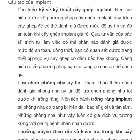
Cấu tạo của implant
Tìm hiểu kỹ về kỹ thuật cấy ghép implant
: Nên tìm
hiểu trước về phương pháp cấy ghép implant, quy trình
cấy ghép để có thể đánh giá được mức độ uy tín và độ
an toàn khi cấy ghép implant giá rẻ. Qua tư vấn của bác
sĩ, trình tự làm việc có thể phần nào đánh giá được
mức độ an toàn, đồng thời, bạn có quan sát được trang
thiết bị phục vụ cấy ghép có đảm bảo hay không. Càng
hiểu rõ về phương pháp bạn sẽ càng có căn cứ để đánh
giá.
Lựa chọn phòng nha uy tín
: Tham khảo thêm cách
đánh giá phòng nha uy tín để lựa chọn phòng nha tốt
trước khi trồng răng. Nên tiến hành
trồng răng implant
tại phòng nha có trang bị hiện đại, bác sĩ giỏi và tận tâm.
Những phòng nha như vậy luôn có giá dịch vụ tương
xứng với giá trị bệnh nhân nhận được.
Thường xuyên theo dõi và kiểm tra trong khi cấy
ghép
: Khi chú ý và theo dõi quá trình cấy ghép, tương