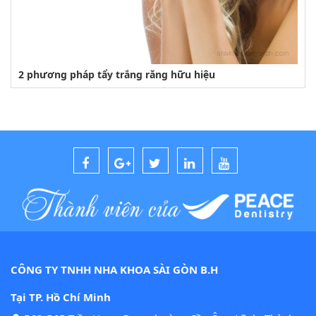
2 phương pháp tẩy trắng răng hữu hiệu
CÔNG TY TNHH NHA KHOA SÀI GÒN B.H
Tại TP. Hồ Chí Minh