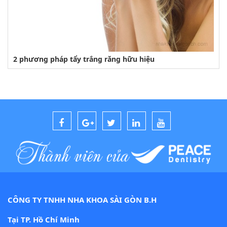
2 phương pháp tẩy trắng răng hữu hiệu
CÔNG TY TNHH NHA KHOA SÀI GÒN B.H
Tại TP. Hồ Chí Minh