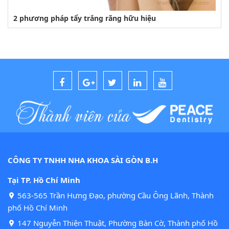
2 phương pháp tẩy trắng răng hữu hiệu
CÔNG TY TNHH NHA KHOA SÀI GÒN B.H
Tại TP. Hồ Chí Minh
563-565 Trần Hưng Đạo, phường Cầu Ông Lãnh, Thành
phố Hồ Chí Minh
147 Nguyễn Thiện Thuật, Phường Bàn Cờ, Thành phố Hồ