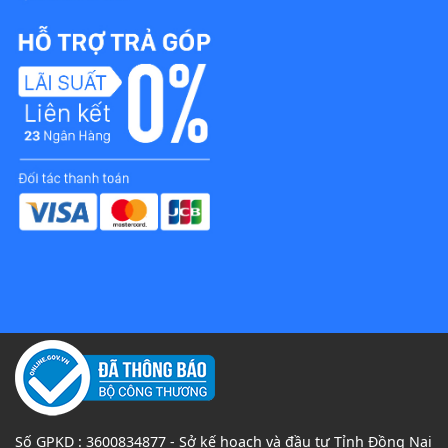
Số GPKD : 3600834877 - Sở kế hoạch và đầu tư Tỉnh Đồng Nai