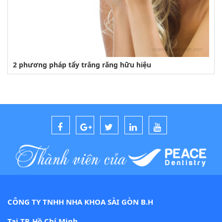
2 phương pháp tẩy trắng răng hữu hiệu
CÔNG TY TNHH NHA KHOA SÀI GÒN B.H
Tại TP. Hồ Chí Minh