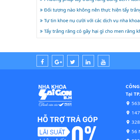
Đối tượng nào không nên thực hiện tẩy trắn
Tự tin khoe nụ cười với các dịch vụ nha khoa
Tẩy trắng răng có gây hại gì cho men răng 
CÔNG 
Tại TP
563
147 
328
56 N