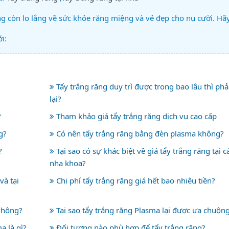
 còn lo lắng về sức khỏe răng miệng và vẻ đẹp cho nụ cười. Hã
i:
Tẩy trắng răng duy trì được trong bao lâu thì phả
lại?
?
Tham khảo giá tẩy trắng răng dịch vụ cao cấp
g?
Có nên tẩy trắng răng bằng đèn plasma không?
?
Tại sao có sự khác biệt về giá tẩy trắng răng tại c
nha khoa?
và tại
Chi phí tẩy trắng răng giá hết bao nhiêu tiền?
không?
Tại sao tẩy trắng răng Plasma lại được ưa chuộn
a là gì?
Đối tượng nào phù hợp để tẩy trắng răng?