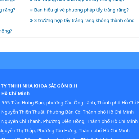
g răng?
Bạn hiểu gì về phương pháp tẩy trắng răng?
3 trường hợp tẩy trắng răng không thành công
không?
TY TNHH NHA KHOA SÀI GÒN B.H
. Hồ Chí Minh
-565 Trần Hưng Đạo, phường Cầu Ông Lãnh, Thành phố Hồ Chí 
Nguyễn Thiện Thuật, Phường Bàn Cờ, Thành phố Hồ Chí Minh
 Nguyễn Chí Thanh, Phường Diên Hồng, Thành phố Hồ Chí Minh
guyễn Thị Thập, Phường Tân Hưng, Thành phố Hồ Chí Minh