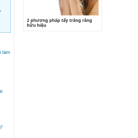
y
2 phương pháp tẩy trắng răng
hữu hiệu
i làm
ác
g?