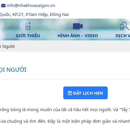
info@nhakhoasaigon.vn
uốc, KP.27, P.Tam Hiệp, Đồng Nai
GIỚI THIỆU
HÌNH ẢNH – VIDEO
DỊCH 
i Người
ỌI NGƯỜI
ĐẶT LỊCH HẸN
trắng bóng là mong muốn của tất cả hầu hết mọi người. Và “Tẩy 
 ưa chuộng và tìm đến. Đây là một biện pháp đơn giản và nhan