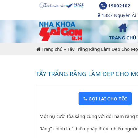
19002102
1387 Nguyễn Ái Q
TRANG CHỦ
Trang chủ
»
Tẩy Trắng Răng Làm Đẹp Cho Mọ
TẨY TRẮNG RĂNG LÀM ĐẸP CHO M
GỌI LẠI CHO TÔI
Một nụ cười tỏa sáng cùng với đôi hàm răng 
Răng” chính là 1 biện pháp được nhiều người