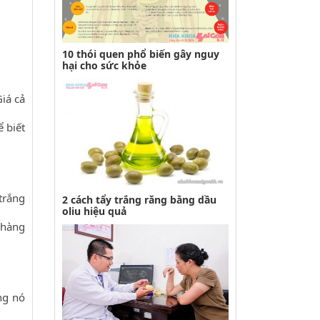
10 thói quen phổ biến gây nguy
hại cho sức khỏe
iá cả
 biết
trắng
2 cách tẩy trắng răng bằng dầu
oliu hiệu quả
 hàng
ng nó