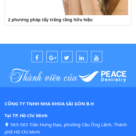
2 phương pháp tẩy trắng răng hữu hiệu
CÔNG TY TNHH NHA KHOA SÀI GÒN B.H
Tại TP. Hồ Chí Minh
563-565 Trần Hưng Đạo, phường Cầu Ông Lãnh, Thành
phố Hồ Chí Minh