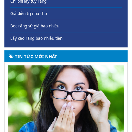
Chi phí lấy tủy răng
Giá điều trị nha chu
Bọc răng sứ giá bao nhiêu
Lấy cao răng bao nhiêu tiền
TIN TỨC MỚI NHẤT